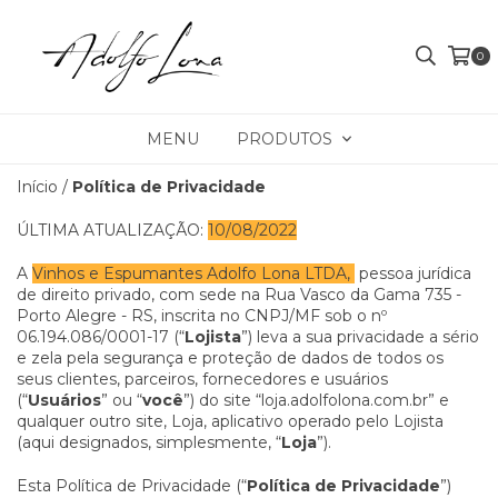
0
MENU
PRODUTOS
Início
/
Política de Privacidade
ÚLTIMA ATUALIZAÇÃO:
10/08/2022
A
Vinhos e Espumantes Adolfo Lona LTDA,
pessoa jurídica
de direito privado, com sede na Rua Vasco da Gama 735 -
Porto Alegre - RS, inscrita no CNPJ/MF sob o nº
06.194.086/0001-17 (“
Lojista
”) leva a sua privacidade a sério
e zela pela segurança e proteção de dados de todos os
seus clientes, parceiros, fornecedores e usuários
(“
Usuários
” ou “
você
”) do site “loja.adolfolona.com.br” e
qualquer outro site, Loja, aplicativo operado pelo Lojista
(aqui designados, simplesmente, “
Loja
”).
Esta Política de Privacidade (“
Política de Privacidade
”)